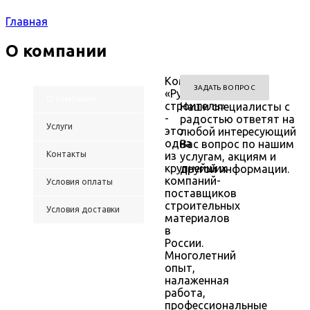
Главная
О компании
Компания
ЗАДАТЬ ВОПРОС
«Русский
О компании
строитель»
Наши специалисты с
-
радостью ответят на
Услуги
это
любой интересующий
одна
Вас вопрос по нашим
Контакты
из
услугам, акциям и
крупнейших
другой информации.
компаний-
Условия оплаты
поставщиков
строительных
Условия доставки
материалов
в
России.
Многолетний
опыт,
налаженная
работа,
профессиональные